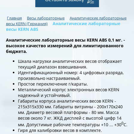
/
/
Главная
Весы лабораторные
Аналитические лабораторные
/
Аналитические лабораторные
весы KERN (Германия)
весы KERN ABS
Аналитические лабораторные весы KERN ABS
0,1 мг. -
высокое качество измерений для лимитированного
бюджета.
Шкала нагрузки аналитических весов отображает
текущий диапазон взвешивания.
Идентификационный номер: 4 цифровых разряда,
произвольно настраиваемый.
Простое переключение г/караты.
Металлический корпус электронных весов KERN
надежный и устойчивый.
Габариты корпуса аналитических весов KERN -
215х315х330 мм. Габариты витрины - 200х170х240
мм. Диаметр весовой платформы - 80 мм. Масса
весов около 7 кг. ЖКД дисплей с высотой цифр 14
0
мм. Допустимые рабочие температуры +10 ... +30
С.
Гиря для калибровки весов в комплекте.