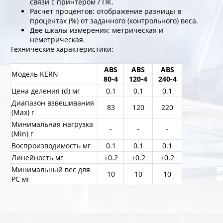
связи с принтером / ПК.
Расчет процентов: отображение разницы в
процентах (%) от заданного (контрольного) веса.
Две шкалы измерения: метрическая и
неметрическая.
Технические характеристики:
ABS
ABS
ABS
Модель KERN
80-4
120-4
240-4
Цена деления (d) мг
0.1
0.1
0.1
Диапазон взвешивания
83
120
220
(Max) г
Минимальная нагрузка
-
-
-
(Min) г
Воспроизводимость мг
0.1
0.1
0.1
Линейность мг
±0.2
±0.2
±0.2
Минимальный вес для
10
10
10
PC мг