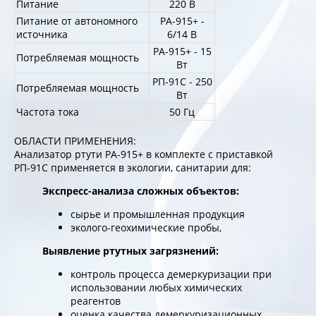
Питание
220 В
Питание от автономного
РА-915+ -
источника
6/14 В
РА-915+ - 15
Потребляемая мощность
Вт
РП-91С - 250
Потребляемая мощность
Вт
Частота тока
50 Гц
ОБЛАСТИ ПРИМЕНЕНИЯ:
Анализатор ртути РА-915+ в комплекте с приставкой
РП-91С применяется в экологии, санитарии для:
Экспресс-анализа сложных объектов:
сырье и промышленная продукция
эколого-геохимические пробы,
Выявление ртутных загрязнений:
контроль процесса демеркуризации при
использовании любых химических
реагентов
оценка качества демеркуризационных