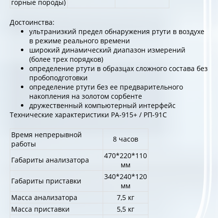
горные породы)
Достоинства:
ультранизкий предел обнаружения ртути в воздухе
в режиме реального времени
широкий динамический диапазон измерений
(более трех порядков)
определение ртути в образцах сложного состава без
пробоподготовки
определение ртути без ее предварительного
накопления на золотом сорбенте
дружественный компьютерный интерфейс
Технические характеристики РА-915+ / РП-91С
Время непрерывной
8 часов
работы
470*220*110
Габариты анализатора
мм
340*240*120
Габариты приставки
мм
Масса анализатора
7,5 кг
Масса приставки
5,5 кг