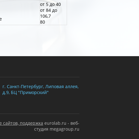
от 5 до 40
от 84 до
106,7
е
80
г. Санкт-Петербург, Липовая аллея,
д.9, БЦ "Приморский"
е сайтов, поддержка
eurolab.ru - веб-
студия megagroup.ru