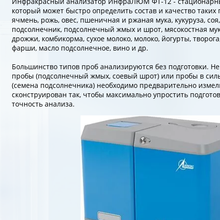
Инфракрасный анализатор ИнфраЛЮМ ФТ-12 - стационарн
который может быстро определить состав и качество таких 
ячмень, рожь, овес, пшеничная и ржаная мука, кукуруза, соя
подсолнечник, подсолнечный жмых и шрот, мясокостная мук
дрожжи, комбикорма, сухое молоко, молоко, йогурты, творог
фарши, масло подсолнечное, вино и др.
Большинство типов проб анализируются без подготовки. Н
пробы (подсолнечный жмых, соевый шрот) или пробы в си
(семена подсолнечника) необходимо предварительно изм
сконструирован так, чтобы максимально упростить подгото
точность анализа.