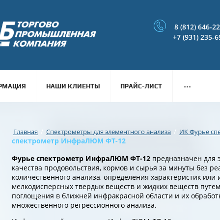
8 (812) 646-2
+7 (931) 235-6
...
РМАЦИЯ
НАШИ КЛИЕНТЫ
ПРАЙС-ЛИСТ
/
/
Главная
Спектрометры для элементного анализа
ИК Фурье сп
спектрометр ИнфраЛЮМ ФТ-12
Фурье спектрометр ИнфраЛЮМ ФТ-12
предназначен для э
качества продовольствия, кормов и сырья за минуты без ре
количественного анализа, определения характеристик или 
мелкодисперсных твердых веществ и жидких веществ путем
поглощения в ближней инфракрасной области и их обработ
множественного регрессионного анализа.