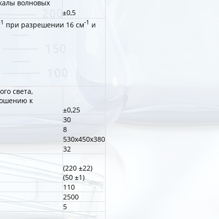
калы волновых
±0,5
-1
-1
при разрешении 16 см
и
го света,
ношению к
±0,25
30
8
530х450х380
32
(220 ±22)
(50 ±1)
110
2500
5