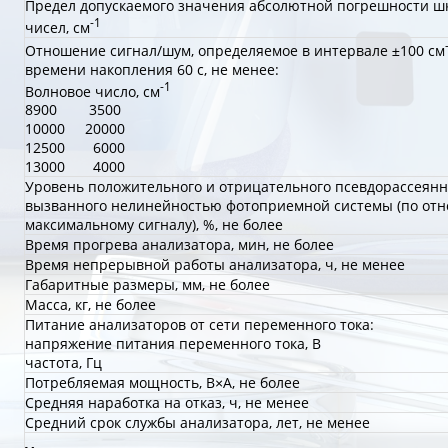
Предел допускаемого значения абсолютной погрешности ш
-1
чисел, см
Отношение сигнал/шум, определяемое в интервале ±100 см
времени накопления 60 с, не менее:
-1
Волновое число, см
8900 3500
10000 20000
12500 6000
13000 4000
Уровень положительного и отрицательного псевдорассеянно
вызванного нелинейностью фотоприемной системы (по от
максимальному сигналу), %, не более
Время прогрева анализатора, мин, не более
Время непрерывной работы анализатора, ч, не менее
Габаритные размеры, мм, не более
Масса, кг, не более
Питание анализаторов от сети переменного тока:
напряжение питания переменного тока, В
частота, Гц
Потребляемая мощность, В×А, не более
Средняя наработка на отказ, ч, не менее
Средний срок службы анализатора, лет, не менее