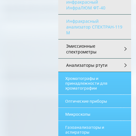
инфракрасный
ИнфраЛЮМ ФТ-40
Инфракрасный
анализатор СПЕКТРАН-119
М
Эмиссионные
спектрометры
Анализаторы ртути
Хроматографы и
принадлежности для
хроматографии
Оптические приборы
Микроскопы
Газоанализаторы и
аспираторы