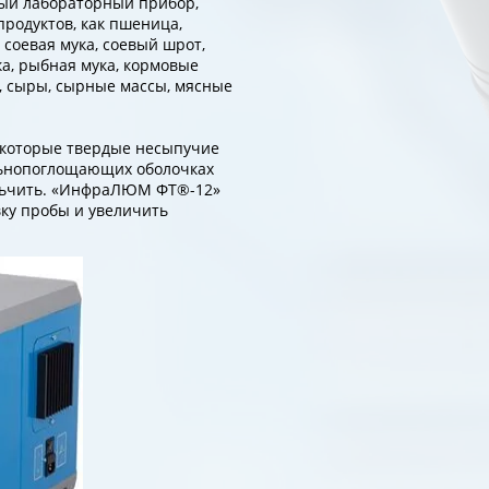
ый лабораторный прибор,
продуктов, как пшеница,
, соевая мука, соевый шрот,
а, рыбная мука, кормовые
а, сыры, сырные массы, мясные
екоторые твердые несыпучие
льнопоглощающих оболочках
ельчить. «ИнфраЛЮМ ФТ®-12»
вку пробы и увеличить