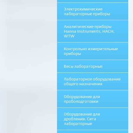
Электрохимические
лабораторные приборы
Аналитические приборы
Hanna Instruments, HACH,
WTW
Контрольно измерительные
приборы
Весы лабораторные
Лабораторное оборудование
общего назначения
Оборудование для
пробоподготовки
Оборудование для
дробления. Сита
лабораторные