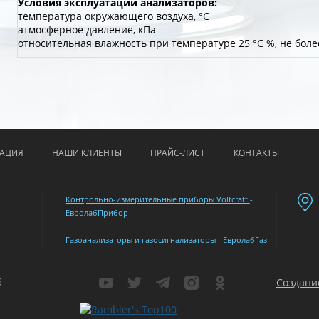
Условия эксплуатации анализаторов:
температура окружающего воздуха, °C
атмосферное давление, кПа
относительная влажность при температуре 25 °С %, не боле
АЦИЯ
НАШИ КЛИЕНТЫ
ПРАЙС-ЛИСТ
КОНТАКТЫ
Контрольно-измерительные приборы Voltcraft
-
ЕвролабПрибор
Газоанализаторы и газосигнализаторы -
ЕвролабГаз
б
Создани