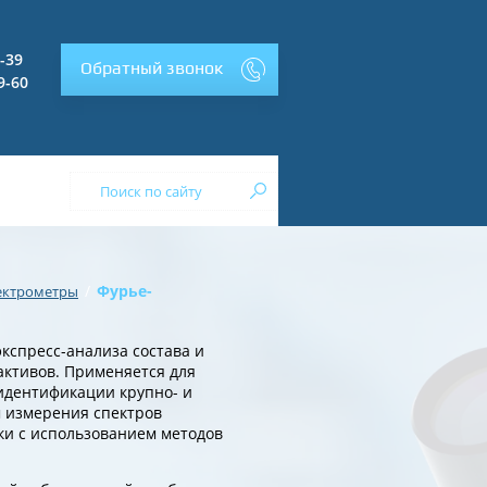
2-39
Обратный звонок
9-60
/
Фурье-
ектрометры
кспресс-анализа состава и
активов. Применяется для
идентификации крупно- и
 измерения спектров
ки с использованием методов