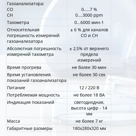
Газоанализатора:
СО
0.....7 %
CH
0....3000 ppm
Тахометра
0...6000 мин-1
Относительная
± 6 % для каналов
погрешность измерений
СО и СН
газоанализатора
Абсолютная погрешность
± 2,5% от верхнего
измерений тахометра
предела
измерений
Время прогрева
не более 30 мин
Время установления
не более 30 сек
показаний газоанализатора
Питание
12 / 220 В
Потребляемая мощность
не более 18 ВА
Индикация показаний
светодиодная,
высота цифр - 14
мм
Масса
не более 7 кг
Габаритные размеры
180х280х320 мм