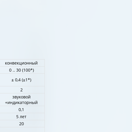
конвекционный
0 .. 30 (100*)
± 0,4 (±1*)
2
звуковой
+индикаторный
0,1
5 лет
20