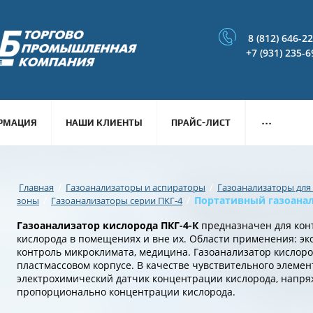
8 (812) 646-2
+7 (931) 235-6
...
РМАЦИЯ
НАШИ КЛИЕНТЫ
ПРАЙС-ЛИСТ
/
/
Главная
Газоанализаторы и аспираторы
Газоанализаторы для
/
/
Портативный газоанал
зоны
Газоанализаторы серии ПКГ-4
Газоанализатор кислорода ПКГ-4-К
предназначен для кон
кислорода в помещениях и вне их. Области применения: эк
контроль микроклимата, медицина. Газоанализатор кислоро
пластмассовом корпусе. В качестве чувствительного элемен
электрохимический датчик концентрации кислорода, напря
пропорционально концентрации кислорода.