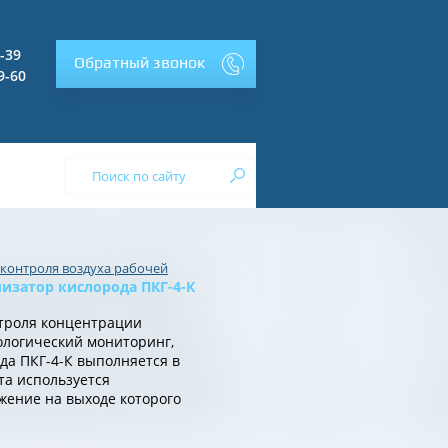
2-39
Обратный звонок
9-60
 контроля воздуха рабочей
изатор кислорода ПКГ-4-К
троля концентрации
ологический мониторинг,
да ПКГ-4-К выполняется в
та используется
жение на выходе которого