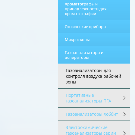
Хроматографы и
принадлежности для
хроматографии
Оптические приборы
Микроскопы
Газоанализаторы и
аспираторы
Газоанализаторы для
контроля воздуха рабочей
зоны
Портативные
газоанализаторы ПГА
Газоанализаторы Хоббит
Электрохимические
газоанализаторы серии