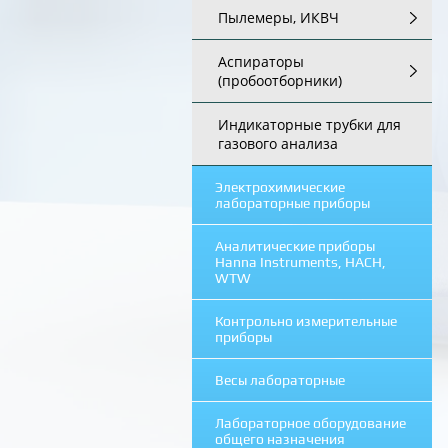
Пылемеры, ИКВЧ
Аспираторы
(пробоотборники)
Индикаторные трубки для
газового анализа
Электрохимические
лабораторные приборы
Аналитические приборы
Hanna Instruments, HACH,
WTW
Контрольно измерительные
приборы
Весы лабораторные
Лабораторное оборудование
общего назначения