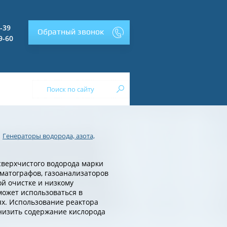
2-39
Обратный звонок
9-60
Генераторы водорода, азота,
верхчистого водорода марки
оматографов, газоанализаторов
ой очистке и низкому
ожет использоваться в
ях. Использование реактора
онизить содержание кислорода