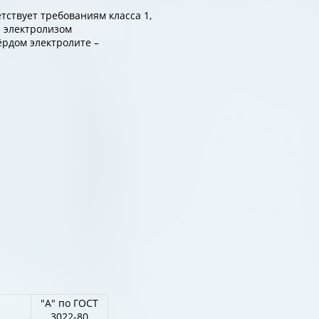
тствует требованиям класса 1,
я электролизом
ёрдом электролите –
"А" по ГОСТ
3022-80