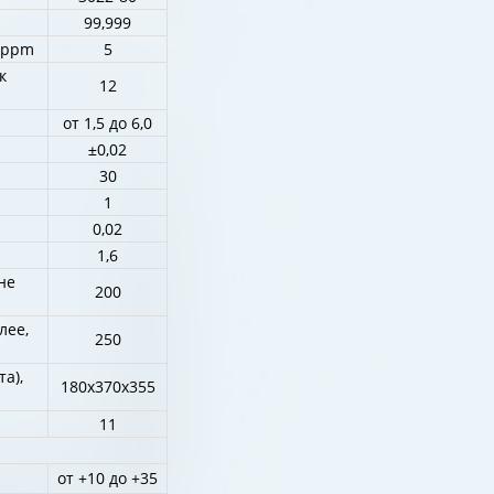
99,999
, ppm
5
к
12
от 1,5 до 6,0
±0,02
30
1
0,02
1,6
не
200
лее,
250
а),
180х370х355
11
от +10 до +35