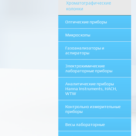
Хроматографические
колонки
Оптические приборы
Микроскопы
Газоанализаторы и
аспираторы
Электрохимические
лабораторные приборы
Аналитические приборы
Hanna Instruments, HACH,
WTW
Контрольно измерительные
приборы
Весы лабораторные