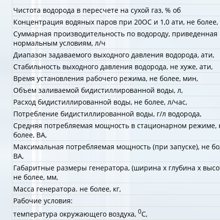
Чистота водорода в пересчете на сухой газ, % об
Концентрация водяных паров при 20OС и 1,0 ати, не более
Суммарная производительность по водороду, приведенная 
нормальным условиям, л/ч
Диапазон задаваемого выходного давления водорода, ати,
Стабильность выходного давления водорода, не хуже, ати,
Время установления рабочего режима, не более, мин,
Объем заливаемой бидистиллированной воды, л,
Расход бидистиллированной воды, не более, л/час,
Потребление бидистиллированной воды, г/л водорода,
Средняя потребляемая мощность в стационарном режиме, 
более, ВА,
Максимальная потребляемая мощность (при запуске), не бо
ВА,
Габаритные размеры генератора, (ширина x глубина x высот
не более, мм,
Масса генератора. не более, кг,
Рабочие условия:
0
температура окружающего воздуха,
С,