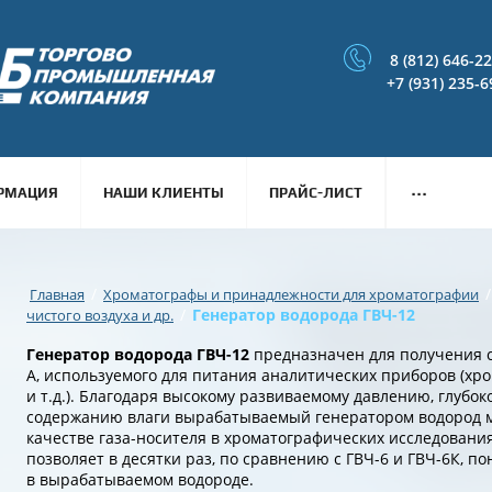
8 (812) 646-2
+7 (931) 235-6
...
РМАЦИЯ
НАШИ КЛИЕНТЫ
ПРАЙС-ЛИСТ
/
/
Главная
Хроматографы и принадлежности для хроматографии
/
Генератор водорода ГВЧ-12
чистого воздуха и др.
Генератор водорода ГВЧ-12
предназначен для получения с
А, используемого для питания аналитических приборов (хр
и т.д.). Благодаря высокому развиваемому давлению, глубок
содержанию влаги вырабатываемый генератором водород м
качестве газа-носителя в хроматографических исследовани
позволяет в десятки раз, по сравнению с ГВЧ-6 и ГВЧ-6К, п
в вырабатываемом водороде.