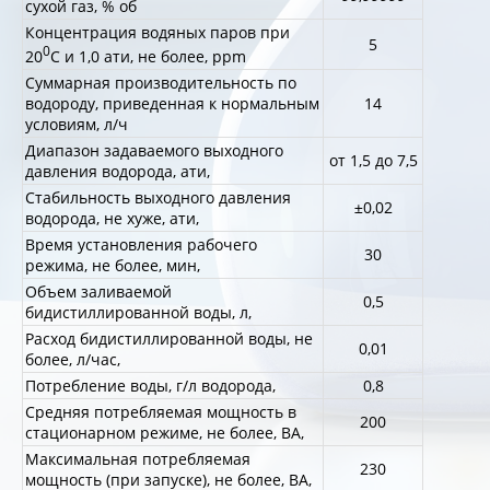
сухой газ, % об
Концентрация водяных паров при
5
0
20
С и 1,0 ати, не более, ppm
Суммарная производительность по
водороду, приведенная к нормальным
14
условиям, л/ч
Диапазон задаваемого выходного
от 1,5 до 7,5
давления водорода, ати,
Стабильность выходного давления
±0,02
водорода, не хуже, ати,
Время установления рабочего
30
режима, не более, мин,
Объем заливаемой
0,5
бидистиллированной воды, л,
Расход бидистиллированной воды, не
0,01
более, л/час,
Потребление воды, г/л водорода,
0,8
Средняя потребляемая мощность в
200
стационарном режиме, не более, ВА,
Максимальная потребляемая
230
мощность (при запуске), не более, ВА,