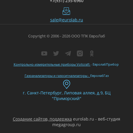
+7(931) 235-6960
sale@eurolab.ru
Copyright © 2006 - 2026 ООО ТПК ЕвроЛаб
Контрольно-измерительные приборы Voltcraft
- ЕвролабПрибор
Газоанализаторы и газосигнализаторы -
ЕвролабГаз
г. Санкт-Петербург, Липовая аллея, д.9, БЦ
"Приморский"
Создание сайтов, поддержка
eurolab.ru - веб-студия
megagroup.ru