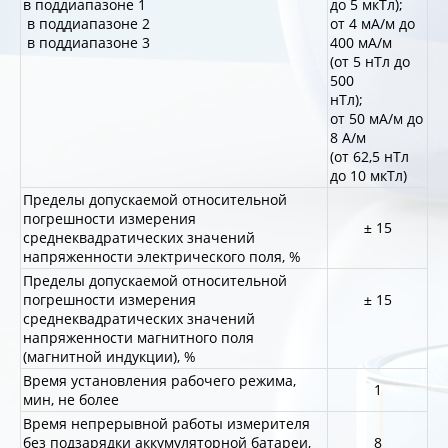
в поддиапазоне 1
до 5 мкТл);
в поддиапазоне 2
от 4 мА/м до
в поддиапазоне 3
400 мА/м
(от 5 нТл до
500
нТл);
от 50 мА/м до
8 А/м
(от 62,5 нТл
до 10 мкТл)
Пределы допускаемой относительной
погрешности измерения
± 15
среднеквадратических значений
напряженности электрического поля, %
Пределы допускаемой относительной
погрешности измерения
± 15
среднеквадратических значений
напряженности магнитного поля
(магнитной индукции), %
Время установления рабочего режима,
1
мин, не более
Время непрерывной работы измерителя
без подзарядки аккумуляторной батареи,
8