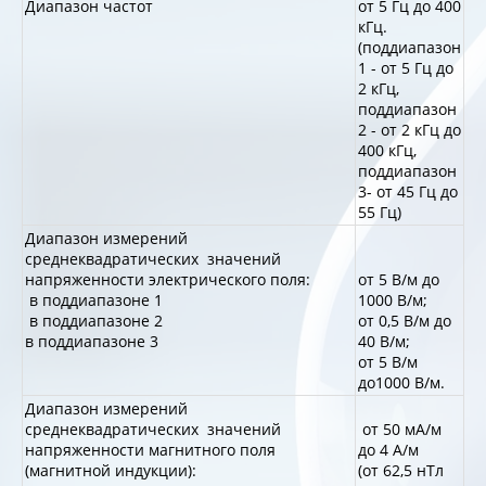
Диапазон частот
от 5 Гц до 400
кГц.
(поддиапазон
1 - от 5 Гц до
2 кГц,
поддиапазон
2 - от 2 кГц до
400 кГц,
поддиапазон
3- от 45 Гц до
55 Гц)
Диапазон измерений
среднеквадратических значений
напряженности электрического поля:
от 5 В/м до
в поддиапазоне 1
1000 В/м;
в поддиапазоне 2
от 0,5 В/м до
в поддиапазоне 3
40 В/м;
от 5 В/м
до1000 В/м.
Диапазон измерений
среднеквадратических значений
от 50 мА/м
напряженности магнитного поля
до 4 А/м
(магнитной индукции):
(от 62,5 нТл