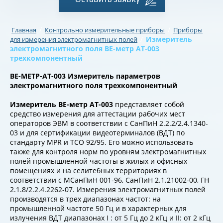
/
/
Главная
Контрольно измерительные приборы
Приборы
/
Измеритель
для измерения электромагнитных полей
электромагнитного поля BE-метр АТ-003
трехкомпонентный
BE-МЕТР-АТ-003 Измеритель параметров
электромагнитного поля трехкомпонентный
Измеритель ВЕ-метр АТ-003
представляет собой
средство измерения для аттестации рабочих мест
операторов ЭВМ в соответствии с СанПиН 2.2.2/2.4.1340-
03 и для сертификации видеотерминалов (ВДТ) по
стандарту MPR и TCO 92/95. Его можно использовать
также для контроля норм по уровням электромагнитных
полей промышленной частоты в жилых и офисных
помещениях и на селитебных территориях в
соответствии с МСанПиН 001-96, СанПиН 2.1.21002-00, ГН
2.1.8/2.2.4.2262-07. Измерения электромагнитных полей
производятся в трех диапазонах частот: на
промышленной частоте 50 Гц и в характерных для
излучения ВДТ диапазонах I : от 5 Гц до 2 кГц и II: от 2 кГц