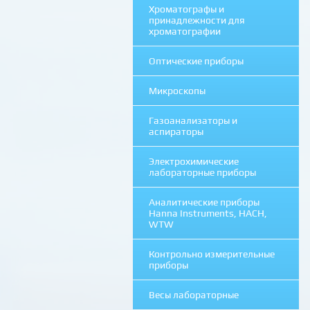
Хроматографы и
принадлежности для
хроматографии
Оптические приборы
Микроскопы
Газоанализаторы и
аспираторы
Электрохимические
лабораторные приборы
Аналитические приборы
Hanna Instruments, HACH,
WTW
Контрольно измерительные
приборы
Весы лабораторные