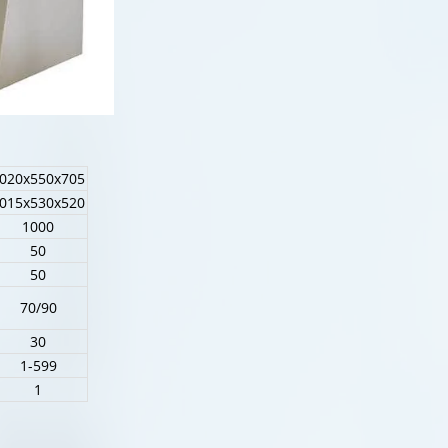
020х550х705
015х530х520
1000
50
50
70/90
30
1-599
1