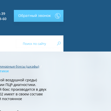
2-39
Обратный звонок
9-60
/
минарные боксы (шкафы)
стики
ной воздушной среды)
ии ПЦР-диагностики.
 бокс производится в двух
02 имеет в своем составе
 постоянное