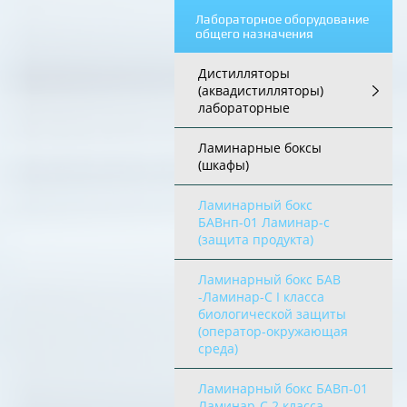
Лабораторное оборудование
общего назначения
Дистилляторы
(аквадистилляторы)
лабораторные
Ламинарные боксы
(шкафы)
Ламинарный бокс
БАВнп-01 Ламинар-с
(защита продукта)
Ламинарный бокс БАВ
-Ламинар-С I класса
биологической защиты
(оператор-окружающая
среда)
Ламинарный бокс БАВп-01
Ламинар-С 2 класса