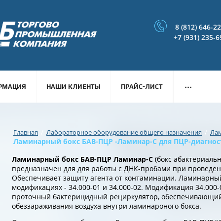
8 (812) 646-2
+7 (931) 235-6
...
РМАЦИЯ
НАШИ КЛИЕНТЫ
ПРАЙС-ЛИСТ
/
/
Главная
Лабораторное оборудование общего назначения
Ла
Ламинарный бокс БАВ-ПЦР -Ламинар-С для ПЦР-диагно
Ламинарный бокс БАВ-ПЦР Ламинар-С
(бокс абактериаль
предназначен для для работы с ДНК-пробами при проведен
Обеспечивает защиту агента от контаминации. Ламинарный
модификациях - 34.000-01 и 34.000-02. Модификация 34.000-
проточный бактерицидный рециркулятор, обеспечивающий
обеззараживания воздуха внутри ламинароного бокса.