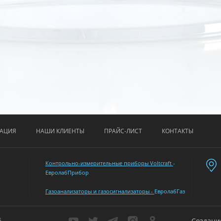
АЦИЯ
НАШИ КЛИЕНТЫ
ПРАЙС-ЛИСТ
КОНТАКТЫ
Контрольно-измерительные приборы Voltcraft
-
ЕвролабПрибор
Газоанализаторы и газосигнализаторы -
ЕвролабГаз
б
Создани