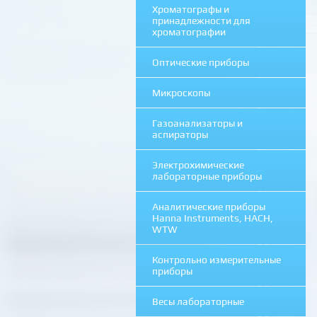
Хроматографы и
принадлежности для
хроматографии
Оптические приборы
Микроскопы
Газоанализаторы и
аспираторы
Электрохимические
лабораторные приборы
Аналитические приборы
Hanna Instruments, HACH,
WTW
Контрольно измерительные
приборы
Весы лабораторные