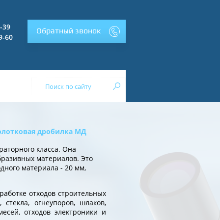
2-39
Обратный звонок
9-60
лотковая дробилка МД
раторного класса. Она
бразивных материалов. Это
дного материала - 20 мм,
работке отходов строительных
 стекла, огнеупоров, шлаков,
есей, отходов электроники и