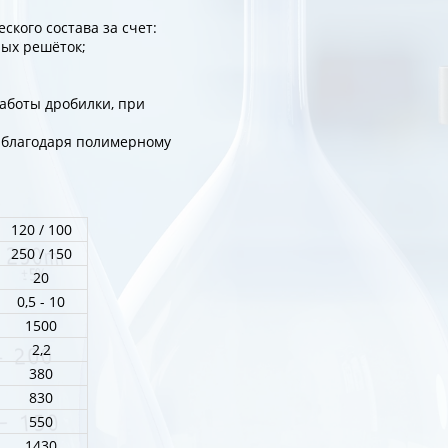
кого состава за счет:
ых решёток;
аботы дробилки, при
 благодаря полимерному
120 / 100
250 / 150
20
0,5 - 10
1500
2,2
380
830
550
1430