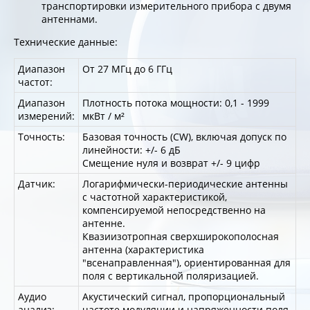
транспортировки измерительного прибора с двумя
антеннами.
Технические данные:
Диапазон
От 27 МГц до 6 ГГц
частот:
Диапазон
Плотность потока мощности: 0,1 - 1999
измерений:
мкВт / м²
Точность:
Базовая точность (CW), включая допуск по
линейности: +/- 6 дБ
Смещение нуля и возврат +/- 9 цифр
Датчик:
Логарифмически-периодические антенны
с частотной характеристикой,
компенсируемой непосредственно на
антенне.
Квазиизотропная сверхширокополосная
антенна (характеристика
"всенаправленная"), ориентированная для
поля с вертикальной поляризацией.
Аудио
Акустический сигнал, пропорциональный
анализ:
частоте модуляции и напряженности поля,