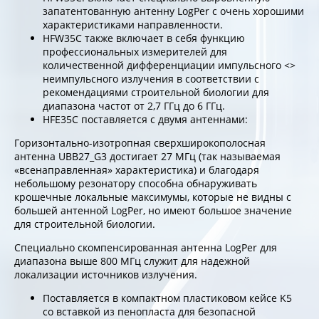
запатентованную антенну LogPer с очень хорошими
характеристиками направленности.
HFW35C также включает в себя функцию
профессиональных измерителей для
количественной дифференциации импульсного <>
неимпульсного излучения в соответствии с
рекомендациями строительной биологии для
диапазона частот от 2,7 ГГц до 6 ГГц.
HFE35C поставляется с двумя антеннами:
Горизонтально-изотропная сверхширокополосная
антенна UBB27_G3 достигает 27 МГц (так называемая
«всенаправленная» характеристика) и благодаря
небольшому резонатору способна обнаруживать
крошечные локальные максимумы, которые не видны с
большей антенной LogPer, но имеют большое значение
для строительной биологии.
Специально скомпенсированная антенна LogPer для
диапазона выше 800 МГц служит для надежной
локализации источников излучения.
Поставляется в компактном пластиковом кейсе K5
со вставкой из пенопласта для безопасной