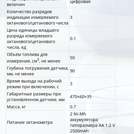
цифровая
величин
Количество разрядов
индикации измеряемого
3
октанового/цетанового числа
Цена единицы младшего
разряда измеряемого
0.1
октанового/цетанового
числа, ед
Объём топлива для
50
3
измерения, см
, не менее
Глубина погружения датчика,
90
мм, не менее
Время выхода на рабочий
3
режим при включении, с
Габаритные размеры при
470×60×35
установленном датчике, мм
Масса, кг
0.7
2 Ni-Mh
аккумулятора
Питание октанометра
типоразмера AA 1.2 V
2500mAh