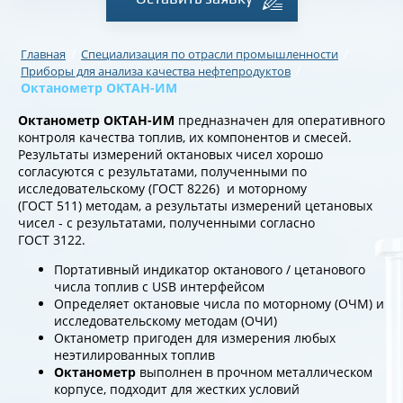
/
/
Главная
Специализация по отрасли промышленности
/
Приборы для анализа качества нефтепродуктов
Октанометр ОКТАН-ИМ
Октанометр ОКТАН-ИМ
предназначен для оперативного
контроля качества топлив, их компонентов и смесей.
Результаты измерений октановых чисел хорошо
согласуются с результатами, полученными по
исследовательскому (ГОСТ 8226) и моторному
(ГОСТ 511) методам, а результаты измерений цетановых
чисел - с результатами, полученными согласно
ГОСТ 3122.
Портативный индикатор октанового / цетанового
числа топлив с USB интерфейсом
Определяет октановые числа по моторному (ОЧМ) и
исследовательскому методам (ОЧИ)
Октанометр пригоден для измерения любых
неэтилированных топлив
Октанометр
выполнен в прочном металлическом
корпусе, подходит для жестких условий