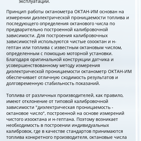
эксплуатации.
Принцип работы октанометра ОКТАН-ИМ основан на
измерении диэлектрической проницаемости топлива и
последующего определения октанового числа по
предварительно построенной калибровочной
зависимости. Для построения калибровочных
зависимостей используются чистые озооктан и н-
гептан или топлива с известным октановым числом,
определенным с помощью моторной установки.
Благодаря оригинальной конструкции датчика и
усовершенствованному методу измерения
диэлектрической проницаемости октанометр ОКТАН-ИМ
обеспечивает отличную сходимость результатов и
долговременную стабильность показаний.
Топлива от различных производителей, как правило,
имеют отклонение от типовой калибровочной
зависимости "диэлектрическая проницаемость -
октановое число", построенной на основе измерений
чистого изооктана и н-гептана. Поэтому возникает
необходимость в построении индивидуальных
калибровок, где в качестве стандартов принимаются
топлива конкретного производителя, октановые числа