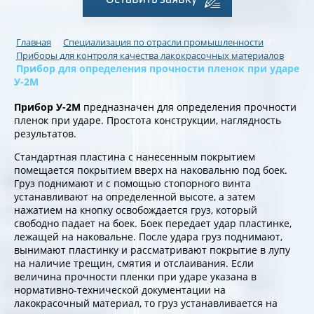
/
/
Главная
Специализация по отрасли промышленности
/
Приборы для контроля качества лакокрасочных материалов
Прибор для определения прочности пленок при ударе
У-2М
Прибор У-2М
предназначен для определения прочности
пленок при ударе. Простота конструкции, наглядность
результатов.
Стандартная пластина с нанесенным покрытием
помещается покрытием вверх на наковальню под боек.
Груз поднимают и с помощью стопорного винта
устанавливают на определенной высоте, а затем
нажатием на кнопку освобождается груз, который
свободно падает на боек. Боек передает удар пластинке,
лежащей на наковальне. После удара груз поднимают,
вынимают пластинку и рассматривают покрытие в лупу
на наличие трещин, смятия и отслаивания. Если
величина прочности пленки при ударе указана в
нормативно-технической документации на
лакокрасочный материал, то груз устанавливается на