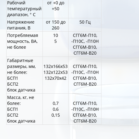
Рабочий
от +0 до
температурный
+50
диапазон, ° С
Напряжение
от 150 до
50 Гц
питания, В
260
Потребляемая
10
СГГ6М-П10,
мощность, ВА,
5
-П10С, -П10Н
не более
СГГ6М-В10,
СГГ6М-В20
Габаритные
размеры, мм,
132х166х53
СГГ6М-П10,
не более:
132х122х53
-П10С, -П10Н
БСП1
132х70х42
СГГ6М-В10,
БСП2
СГГ6М-В20
блок датчика
Масса, кг, не
более:
0,7
СГГ6М-П10,
БСП1
0,6
-П10С, -П10Н
БСП2
0,15
СГГ6М-В10,
блок датчика
СГГ6М-В20