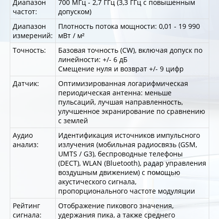
Диапазон
700 МГц - 2,7 ГГц (3,3 ГГц с повышенным
частот:
допуском)
Диапазон
Плотность потока мощности: 0,01 - 19 990
измерений:
мВт / м²
Точность:
Базовая точность (CW), включая допуск по
линейности: +/- 6 дБ
Смещение нуля и возврат +/- 9 цифр
Датчик:
Оптимизированная логарифмическая
периодическая антенна: меньше
пульсаций, лучшая направленность,
улучшенное экранирование по сравнению
с землей
Аудио
Идентификация источников импульсного
анализ:
излучения (мобильная радиосвязь (GSM,
UMTS / G3), беспроводные телефоны
(DECT), WLAN (Bluetooth), радар управления
воздушным движением) с помощью
акустического сигнала,
пропорционального частоте модуляции
Рейтинг
Отображение пикового значения,
сигнала:
удержания пика, а также среднего