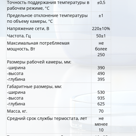
Точность поддержания температуры в
±0,5
рабочем режиме, °С
Предельное отклонение температуры
±1
по объему камеры, °С
Напряжение сети, В
220±10%
Частота, Гц
50±1
Максимальная потребляемая
не
мощность, Вт
более
250
Размеры рабочей камеры, мм:
-ширина
390
-высота
490
-глубина
395
Габаритные размеры, мм:
-ширина
530
-высота
935
-глубина
625
Масса, кг.
70
Средний срок службы термостата, лет
не
менее
10