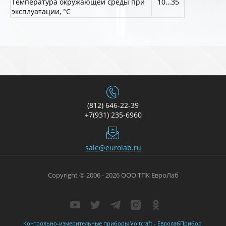
Температура окружающей среды при
10…35
эксплуатации, °С
(812) 646-22-39
+7(931) 235-6960
sale@eurolab.ru
Copyright © 2006 - 2026 ООО ТПК ЕвроЛаб
Контрольно-измерительные приборы Voltcraft
- ЕвролабПрибор