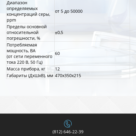
Диапазон
определяемых
от 5 до 50000
концентраций серы,
ppm
Пределы основной
относительной
±0,5
погрешности, %
Потребляемая
мощность, ВА
60
(от сети переменного
тока 220 В, 50 Гц)
Масса прибора, кг
12
Габариты (ДхШхВ), мм
470х350х215
(812) 646-22-39