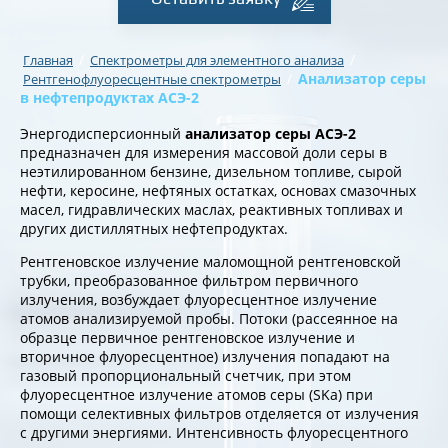
/
/
Главная
Спектрометры для элементного анализа
/
Анализатор серы
Рентгенофлуоресцентные спектрометры
в нефтепродуктах АСЭ-2
Энергодисперсионный
анализатор серы АСЭ-2
предназначен для измерения массовой доли серы в
неэтилированном бензине, дизельном топливе, сырой
нефти, керосине, нефтяных остатках, основах смазочных
масел, гидравлических маслах, реактивных топливах и
других дистиллятных нефтепродуктах.
Рентгеновское излучение маломощной рентгеновской
трубки, преобразованное фильтром первичного
излучения, возбуждает флуоресцентное излучение
атомов анализируемой пробы. Потоки (рассеянное на
образце первичное рентгеновское излучение и
вторичное флуоресцентное) излучения попадают на
газовый пропорциональный счетчик, при этом
флуоресцентное излучение атомов серы (SKa) при
помощи селективных фильтров отделяется от излучения
с другими энергиями. Интенсивность флуоресцентного