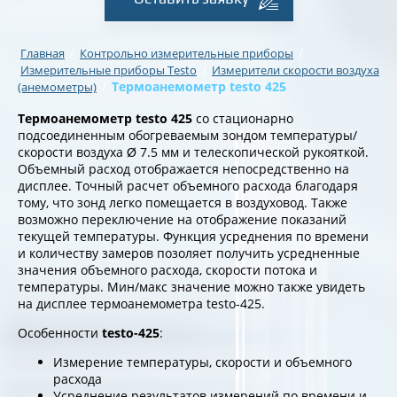
/
/
Главная
Контрольно измерительные приборы
/
Измерительные приборы Testo
Измерители скорости воздуха
/
Термоанемометр testo 425
(анемометры)
Термо
анемометр testo 425
со стационарно
подсоединенным обогреваемым зондом температуры/
скорости воздуха Ø 7.5 мм и телескопической рукояткой.
Объемный расход отображается непосредственно на
дисплее. Точный расчет объемного расхода благодаря
тому, что зонд легко помещается в воздуховод. Также
возможно переключение на отображение показаний
текущей температуры. Функция усреднения по времени
и количеству замеров позоляет получить усредненные
значения объемного расхода, скорости потока и
температуры. Мин/макс значение можно также увидеть
на дисплее термоанемометра testo-425.
Особенности
testo-425
:
Измерение температуры, скорости и объемного
расхода
Усреднение результатов измерений по времени и