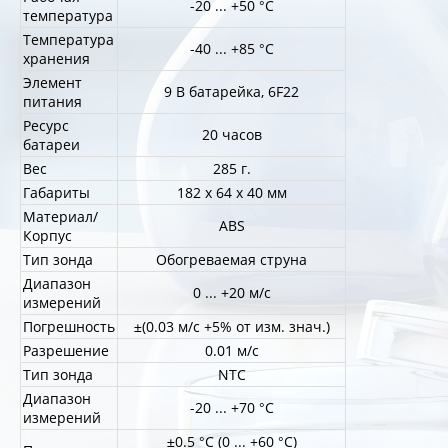
-20 ... +50 °C
температура
Температура
-40 ... +85 °C
хранения
Элемент
9 В батарейка, 6F22
питания
Ресурс
20 часов
батареи
Вес
285 г.
Габариты
182 x 64 x 40 мм
Материал/
ABS
Корпус
Тип зонда
Обогреваемая струна
Диапазон
0 ... +20 м/с
измерений
Погрешность
±(0.03 м/с +5% от изм. знач.)
Разрешение
0.01 м/с
Тип зонда
NTC
Диапазон
-20 ... +70 °C
измерений
±0.5 °C (0 ... +60 °C)