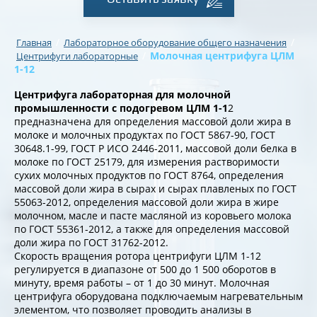
/
/
Главная
Лабораторное оборудование общего назначения
/
Молочная центрифуга ЦЛМ
Центрифуги лабораторные
1-12
Центрифуга лабораторная для молочной
промышленности с подогревом ЦЛМ 1-1
2
предназначена для определения массовой доли жира в
молоке и молочных продуктах по ГОСТ 5867-90, ГОСТ
30648.1-99, ГОСТ Р ИСО 2446-2011, массовой доли белка в
молоке по ГОСТ 25179, для измерения растворимости
сухих молочных продуктов по ГОСТ 8764, определения
массовой доли жира в сырах и сырах плавленых по ГОСТ
55063-2012, определения массовой доли жира в жире
молочном, масле и пасте масляной из коровьего молока
по ГОСТ 55361-2012, а также для определения массовой
доли жира по ГОСТ 31762-2012.
Скорость вращения ротора центрифуги ЦЛМ 1-12
регулируется в диапазоне от 500 до 1 500 оборотов в
минуту, время работы – от 1 до 30 минут. Молочная
центрифуга оборудована подключаемым нагревательным
элементом, что позволяет проводить анализы в