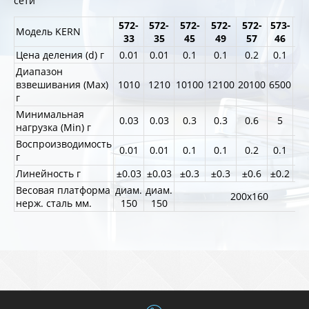
сети
572-
572-
572-
572-
572-
573-
57
Модель KERN
33
35
45
49
57
46
5
Цена деления (d) г
0.01
0.01
0.1
0.1
0.2
0.1
0
Диапазон
взвешивания (Max)
1010
1210
10100
12100
20100
6500
13
г
Минимальная
0.03
0.03
0.3
0.3
0.6
5
1
нагрузка (Min) г
Воспроизводимость
0.01
0.01
0.1
0.1
0.2
0.1
0
г
Линейность г
±0.03
±0.03
±0.3
±0.3
±0.6
±0.2
±0
Весовая платформа
диам.
диам.
200х160
нерж. сталь мм.
150
150