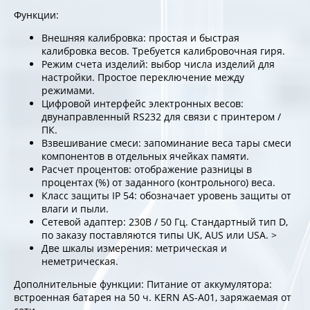
Функции:
Внешняя калибровка: простая и быстрая
калибровка весов. Требуется калибровочная гиря.
Режим счета изделий: выбор числа изделий для
настройки. Простое переключение между
режимами.
Цифровой интерфейс электронных весов:
двунаправленный RS232 для связи с принтером /
ПК.
Взвешивание смеси: запоминание веса тары смеси
компонентов в отдельных ячейках памяти.
Расчет процентов: отображение разницы в
процентах (%) от заданного (контрольного) веса.
Класс защиты IP 54: обозначает уровень защиты от
влаги и пыли.
Сетевой адаптер: 230В / 50 Гц. Стандартный тип D,
по заказу поставляются типы UK, AUS или USA. >
Две шкалы измерения: метрическая и
неметрическая.
Дополнительные функции: Питание от аккумулятора:
встроенная батарея на 50 ч. KERN AS-A01, заряжаемая от