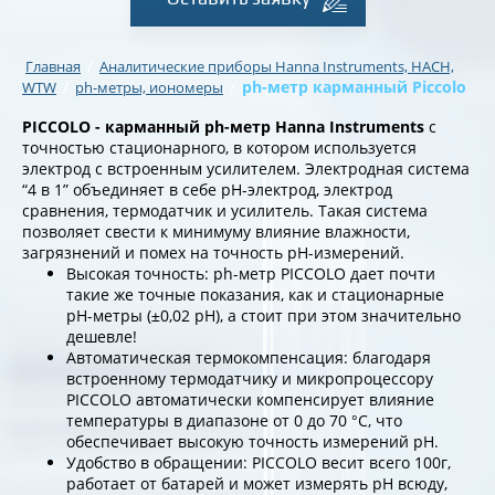
/
Главная
Аналитические приборы Hanna Instruments, HACH,
/
/
ph-метр карманный Piccolo
WTW
ph-метры, иономеры
PICCOLO -
карманный ph-метр Hanna Instruments
с
точностью стационарного, в котором используется
электрод с встроенным усилителем. Электродная система
“4 в 1” объединяет в себе рН-электрод, электрод
сравнения, термодатчик и усилитель. Такая система
позволяет свести к минимуму влияние влажности,
загрязнений и помех на точность рН-измерений.
Высокая точность: ph-метр PICCOLO дает почти
такие же точные показания, как и стационарные
рН-метры (±0,02 рН), а стоит при этом значительно
дешевле!
Автоматическая термокомпенсация: благодаря
встроенному термодатчику и микропроцессору
PICCOLO автоматически компенсирует влияние
температуры в диапазоне от 0 до 70 °С, что
обеспечивает высокую точность измерений рН.
Удобство в обращении: PICCOLO весит всего 100г,
работает от батарей и может измерять рН всюду,