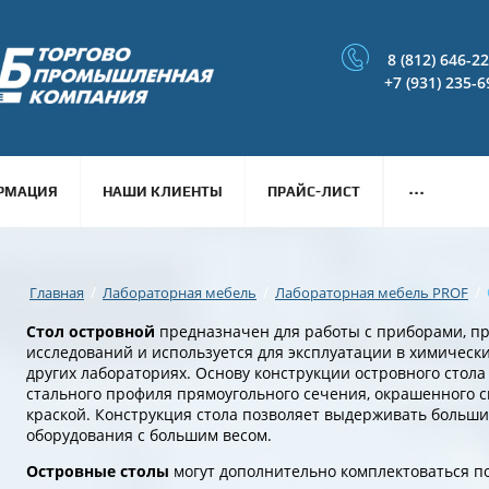
8 (812) 646-2
+7 (931) 235-6
...
РМАЦИЯ
НАШИ КЛИЕНТЫ
ПРАЙС-ЛИСТ
/
/
/
Главная
Лабораторная мебель
Лабораторная мебель PROF
Стол островной
предназначен для работы с приборами, п
исследований и используется для эксплуатации в химически
других лабораториях. Основу конструкции островного стола 
стального профиля прямоугольного сечения, окрашенного 
краской. Конструкция стола позволяет выдерживать большие
оборудования с большим весом.
О
стровные столы
могут дополнительно комплектоваться п