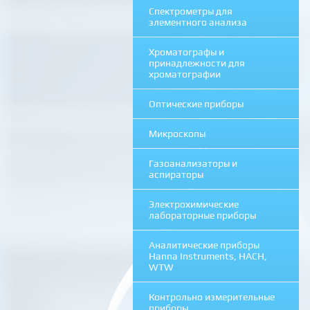
Спектрометры для
элементного анализа
Хроматографы и
принадлежности для
хроматографии
Оптические приборы
Микроскопы
Газоанализаторы и
аспираторы
Электрохимические
лабораторные приборы
Аналитические приборы
Hanna Instruments, HACH,
WTW
Контрольно измерительные
приборы