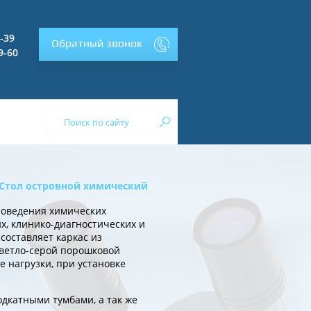
2-39
Обратный звонок
9-60
Стол островной химический
роведения химических
х, клинико-диагностических и
составляет каркас из
светло-серой порошковой
 нагрузки, при установке
одкатными тумбами, а так же