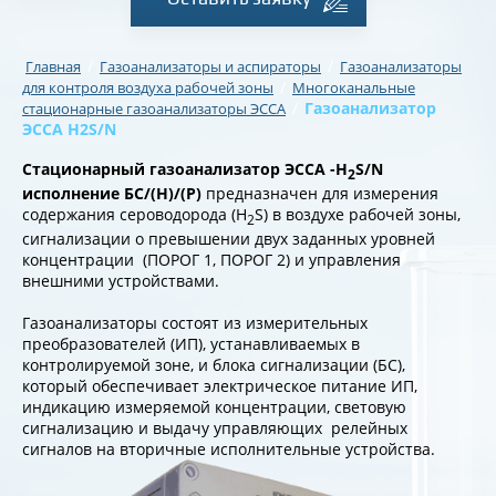
/
/
Главная
Газоанализаторы и аспираторы
Газоанализаторы
/
для контроля воздуха рабочей зоны
Многоканальные
/
Газоанализатор
стационарные газоанализаторы ЭССА
ЭССА H2S/N
Стационарный
газоанализатор ЭССА -H
S/N
2
исполнение
БС/(Н)/(Р)
предназначен для измерения
содержания сероводорода (H
S) в воздухе рабочей зоны,
2
сигнализации о превышении двух заданных уровней
концентрации (ПОРОГ 1, ПОРОГ 2) и управления
внешними устройствами.
Газоанализаторы состоят из измерительных
преобразователей (ИП), устанавливаемых в
контролируемой зоне, и блока сигнализации (БС),
который обеспечивает электрическое питание ИП,
индикацию измеряемой концентрации, световую
сигнализацию и выдачу управляющих релейных
сигналов на вторичные исполнительные устройства.