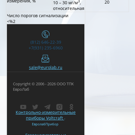
измерения, %
3
20
10 – 30 мг/м
,
относительная
Число порогов сигнализации
<%2
(812) 646-22-39
+7(931) 235-6960
sale@eurolab.ru
Copyright © 2006 - 2026 ООО ТПК
ЕвроЛаб
Контрольно-измерительные
приборы Voltcraft
-
ЕвролабПрибор